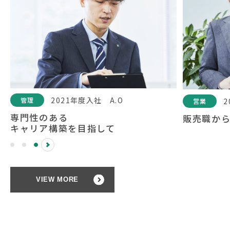
2021年度入社 A.O
管理
2
営業
専門性のある
販売職か
キャリア構築を目指して
VIEW MORE